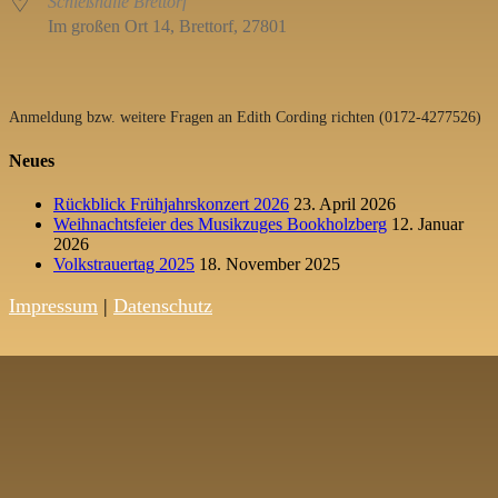
Schießhalle Brettorf
Im großen Ort 14, Brettorf, 27801
Anmeldung bzw. weitere Fragen an Edith Cording richten (0172-4277526)
Neues
Rückblick Frühjahrskonzert 2026
23. April 2026
Weihnachtsfeier des Musikzuges Bookholzberg
12. Januar
2026
Volkstrauertag 2025
18. November 2025
Impressum
|
Datenschutz