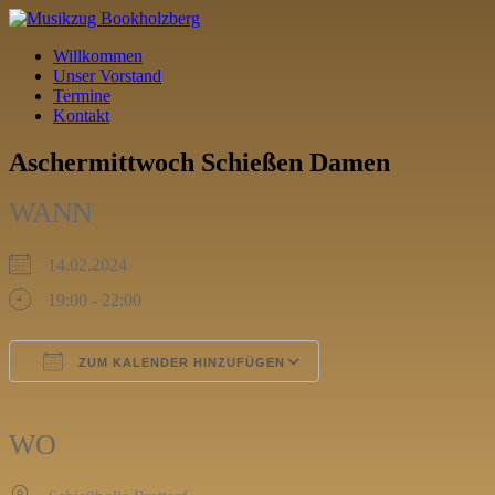
Willkommen
Unser Vorstand
Termine
Kontakt
Aschermittwoch Schießen Damen
WANN
14.02.2024
19:00 - 22:00
ZUM KALENDER HINZUFÜGEN
ICS herunterladen
Google Kalender
iCalendar
Office 365
Outlook Live
WO