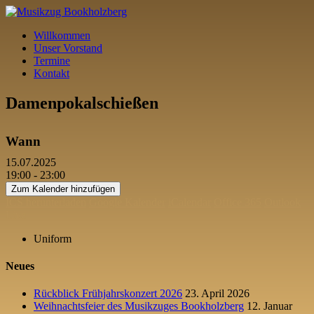
Willkommen
Unser Vorstand
Termine
Kontakt
Damenpokalschießen
Wann
15.07.2025
19:00 - 23:00
Zum Kalender hinzufügen
ICS herunterladen
Google Kalender
iCalendar
Office 365
Outlook
Live
Uniform
Neues
Rückblick Frühjahrskonzert 2026
23. April 2026
Weihnachtsfeier des Musikzuges Bookholzberg
12. Januar