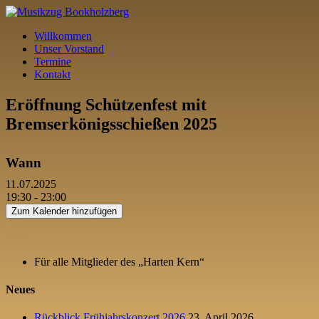
Willkommen
Unser Vorstand
Termine
Kontakt
Eröffnung Schützenfest mit
Bremserkönigsschießen 2025
Wann
11.07.2025
19:30 - 23:00
Zum Kalender hinzufügen
ICS herunterladen
Google Kalender
iCalendar
Office 365
Outlook
Live
Für alle Mitglieder des „Harten Kern“
Neues
Rückblick Frühjahrskonzert 2026
23. April 2026