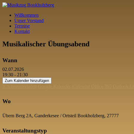
Willkommen
Unser Vorstand
Termine
Kontakt
Musikalischer Übungsabend
Wann
02.07.2026
19:30 - 21:30
Zum Kalender hinzufügen
ICS herunterladen
Google Kalender
iCalendar
Office 365
Outlook Li
Wo
Vereinsheim
Übern Berg 2A, Ganderkesee / Ortsteil Bookholzberg, 27777
Veranstaltungstyp