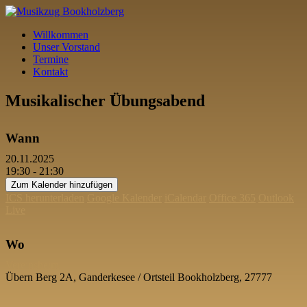
Willkommen
Unser Vorstand
Termine
Kontakt
Musikalischer Übungsabend
Wann
20.11.2025
19:30 - 21:30
Zum Kalender hinzufügen
ICS herunterladen
Google Kalender
iCalendar
Office 365
Outlook
Live
Wo
Vereinsheim
Übern Berg 2A, Ganderkesee / Ortsteil Bookholzberg, 27777