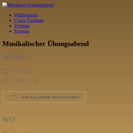
Willkommen
Unser Vorstand
Termine
Kontakt
Musikalischer Übungsabend
WANN
09.10.2025
19:30 - 21:30
ZUM KALENDER HINZUFÜGEN
ICS herunterladen
Google Kalender
iCalendar
Office 365
Outlook Live
WO