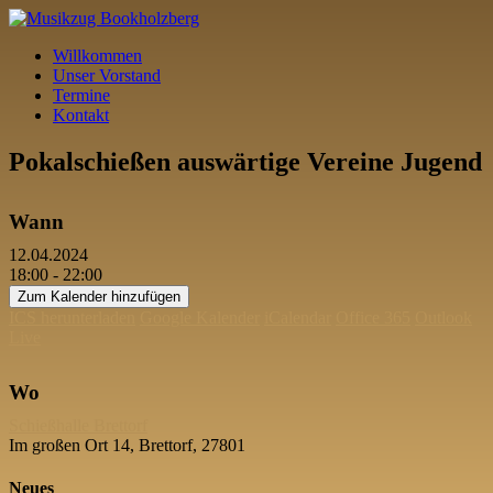
Willkommen
Unser Vorstand
Termine
Kontakt
Pokalschießen auswärtige Vereine Jugend
Wann
12.04.2024
18:00 - 22:00
Zum Kalender hinzufügen
ICS herunterladen
Google Kalender
iCalendar
Office 365
Outlook
Live
Wo
Schießhalle Brettorf
Im großen Ort 14, Brettorf, 27801
Neues