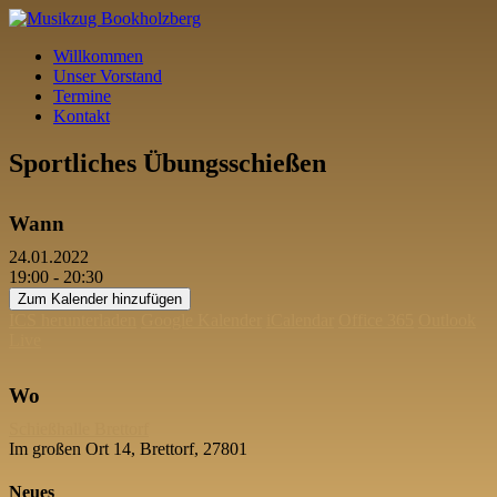
Willkommen
Unser Vorstand
Termine
Kontakt
Sportliches Übungsschießen
Wann
24.01.2022
19:00 - 20:30
Zum Kalender hinzufügen
ICS herunterladen
Google Kalender
iCalendar
Office 365
Outlook
Live
Wo
Schießhalle Brettorf
Im großen Ort 14, Brettorf, 27801
Neues