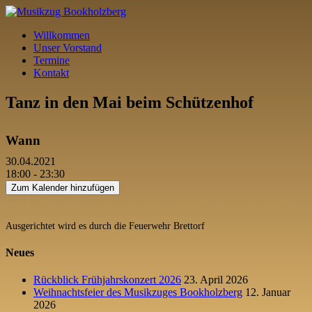
Willkommen
Unser Vorstand
Termine
Kontakt
Tanz in den Mai beim Schützenhof
Wann
30.04.2021
18:00 - 23:30
Zum Kalender hinzufügen
ICS herunterladen
Google Kalender
iCalendar
Office 365
Outlook
Live
Ausgerichtet wird es durch die Feuerwehr Brettorf
Neues
Rückblick Frühjahrskonzert 2026
23. April 2026
Weihnachtsfeier des Musikzuges Bookholzberg
12. Januar
2026