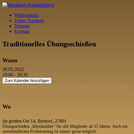
Willkommen
Unser Vorstand
Termine
Kontakt
Traditionelles Übungsschießen
Wann
30.05.2022
19:00 - 20:30
Zum Kalender hinzufügen
ICS herunterladen
Google Kalender
iCalendar
Office 365
Outlook
Live
Wo
Schießhalle Brettorf
Im großen Ort 14, Brettorf, 27801
Übungsschießen „Kleinkaliber“ für alle Mitglieder ab 15 Jahren. Auch ein
unverbindliches Probetraining ist immer gerne möglich.