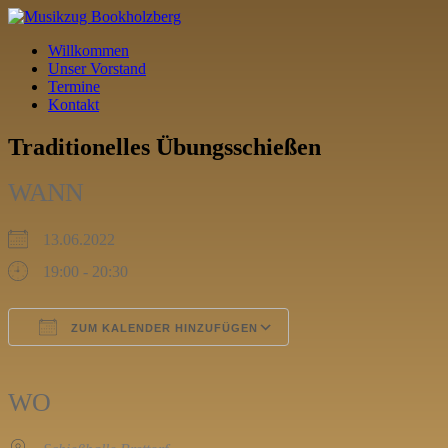
Willkommen
Unser Vorstand
Termine
Kontakt
Traditionelles Übungsschießen
WANN
13.06.2022
19:00 - 20:30
ZUM KALENDER HINZUFÜGEN
ICS herunterladen
Google Kalender
iCalendar
Office 365
Outlook Live
WO