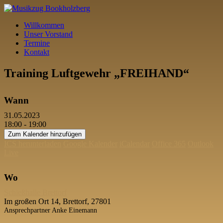
Willkommen
Unser Vorstand
Termine
Kontakt
Training Luftgewehr „FREIHAND“
Wann
31.05.2023
18:00 - 19:00
Zum Kalender hinzufügen
ICS herunterladen
Google Kalender
iCalendar
Office 365
Outlook
Live
Wo
Schießhalle Brettorf
Im großen Ort 14, Brettorf, 27801
Ansprechpartner Anke Einemann