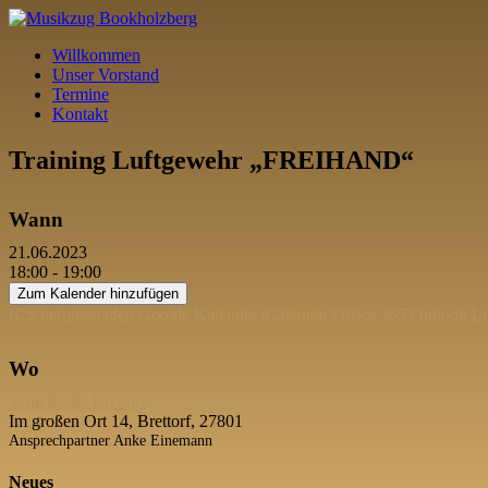
Willkommen
Unser Vorstand
Termine
Kontakt
Training Luftgewehr „FREIHAND“
Wann
21.06.2023
18:00 - 19:00
Zum Kalender hinzufügen
ICS herunterladen
Google Kalender
iCalendar
Office 365
Outlook Li
Wo
Schießhalle Brettorf
Im großen Ort 14, Brettorf, 27801
Ansprechpartner Anke Einemann
Neues