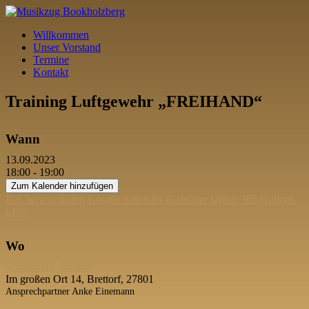
Willkommen
Unser Vorstand
Termine
Kontakt
Training Luftgewehr „FREIHAND“
Wann
13.09.2023
18:00 - 19:00
Zum Kalender hinzufügen
ICS herunterladen
Google Kalender
iCalendar
Office 365
Outlook
Live
Wo
Schießhalle Brettorf
Im großen Ort 14, Brettorf, 27801
Ansprechpartner Anke Einemann