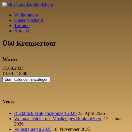
Willkommen
Unser Vorstand
Termine
Kontakt
Ü60 Kremsertour
Wann
27.08.2025
13:30 - 18:00
Zum Kalender hinzufügen
ICS herunterladen
Google Kalender
iCalendar
Office 365
Outlook
Live
Neues
Rückblick Frühjahrskonzert 2026
23. April 2026
Weihnachtsfeier des Musikzuges Bookholzberg
12. Januar
2026
Volkstrauertag 2025
18. November 2025