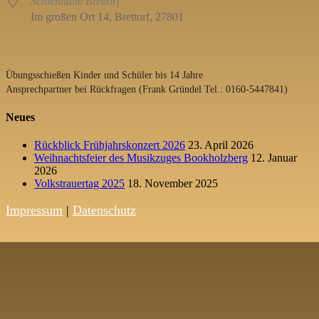
Schießhalle Brettorf
Im großen Ort 14, Brettorf, 27801
Übungsschießen Kinder und Schüler bis 14 Jahre
Ansprechpartner bei Rückfragen (Frank Gründel Tel.: 0160-5447841)
Neues
Rückblick Frühjahrskonzert 2026
23. April 2026
Weihnachtsfeier des Musikzuges Bookholzberg
12. Januar
2026
Volkstrauertag 2025
18. November 2025
Impressum
|
Datenschutz