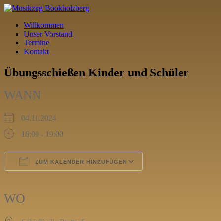
Willkommen
Unser Vorstand
Termine
Kontakt
Übungsschießen Kinder und Schüler
WANN
04.11.2024
18:00 - 19:00
ZUM KALENDER HINZUFÜGEN
ICS herunterladen
Google Kalender
iCalendar
Office 365
Outlook Live
WO