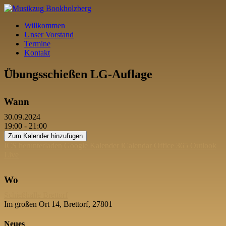
Willkommen
Unser Vorstand
Termine
Kontakt
Übungsschießen LG-Auflage
Wann
30.09.2024
19:00 - 21:00
Zum Kalender hinzufügen
ICS herunterladen
Google Kalender
iCalendar
Office 365
Outlook
Live
Wo
Schießhalle Brettorf
Im großen Ort 14, Brettorf, 27801
Neues