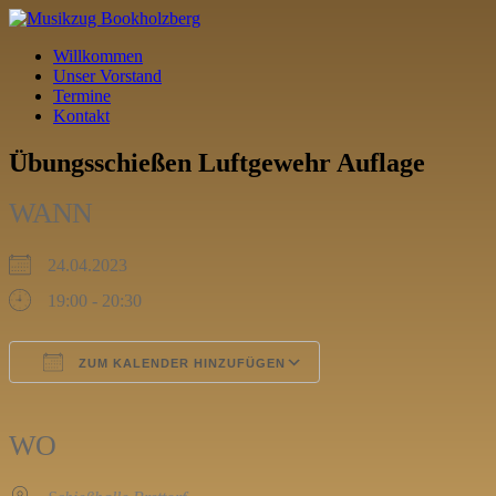
Willkommen
Unser Vorstand
Termine
Kontakt
Übungsschießen Luftgewehr Auflage
WANN
24.04.2023
19:00 - 20:30
ZUM KALENDER HINZUFÜGEN
ICS herunterladen
Google Kalender
iCalendar
Office 365
Outlook Live
WO