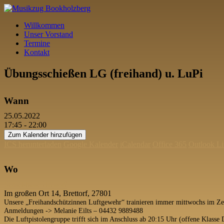
Willkommen
Unser Vorstand
Termine
Kontakt
Übungsschießen LG (freihand) u. LuPi
Wann
25.05.2022
17:45 - 22:00
Zum Kalender hinzufügen
ICS herunterladen
Google Kalender
iCalendar
Office 365
Outlook Li
Wo
Schießhalle Brettorf
Im großen Ort 14, Brettorf, 27801
Unsere „Freihandschützinnen Luftgewehr“ trainieren immer mittwochs im Ze
Anmeldungen -> Melanie Eilts – 04432 9889488
Die Luftpistolengruppe trifft sich im Anschluss ab 20:15 Uhr (offene Klass