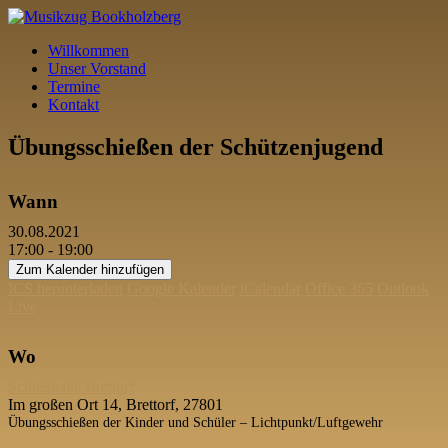
Willkommen
Unser Vorstand
Termine
Kontakt
Übungsschießen der Schützenjugend
Wann
30.08.2021
17:00 - 19:00
Zum Kalender hinzufügen
ICS herunterladen
Google Kalender
iCalendar
Office 365
Outlook
Live
Wo
Schießhalle Brettorf
Im großen Ort 14, Brettorf, 27801
Übungsschießen der Kinder und Schüler – Lichtpunkt/Luftgewehr