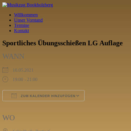
Willkommen
Unser Vorstand
Termine
Kontakt
Sportliches Übungsschießen LG Auflage
WANN
10.05.2021
19:00 - 21:00
ZUM KALENDER HINZUFÜGEN
ICS herunterladen
Google Kalender
iCalendar
Office 365
Outlook Live
WO