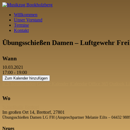
Willkommen
Unser Vorstand
Termine
Kontakt
Übungsschießen Damen – Luftgewehr Fre
Wann
10.03.2021
17:00 - 19:00
Zum Kalender hinzufügen
ICS herunterladen
Google Kalender
iCalendar
Office 365
Outlook Li
Wo
Schießhalle Brettorf
Im großen Ort 14, Brettorf, 27801
Übungsschießen Damen LG FH (Ansprechpartner Melanie Eilts – 04432 988
Neues