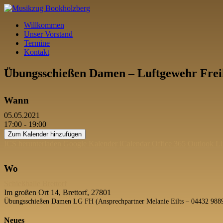
Willkommen
Unser Vorstand
Termine
Kontakt
Übungsschießen Damen – Luftgewehr Fre
Wann
05.05.2021
17:00 - 19:00
Zum Kalender hinzufügen
ICS herunterladen
Google Kalender
iCalendar
Office 365
Outlook Li
Wo
Schießhalle Brettorf
Im großen Ort 14, Brettorf, 27801
Übungsschießen Damen LG FH (Ansprechpartner Melanie Eilts – 04432 988
Neues