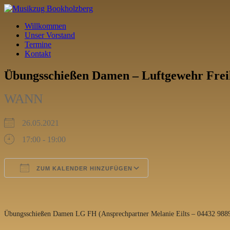
Willkommen
Unser Vorstand
Termine
Kontakt
Übungsschießen Damen – Luftgewehr Fre
WANN
26.05.2021
17:00 - 19:00
ZUM KALENDER HINZUFÜGEN
ICS herunterladen
Google Kalender
iCalendar
Office 365
Outlook Live
Übungsschießen Damen LG FH (Ansprechpartner Melanie Eilts – 04432 988