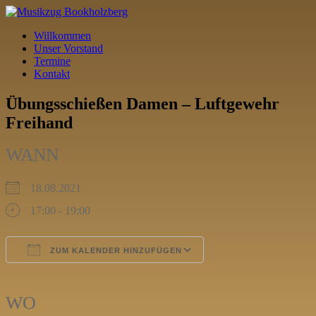
Willkommen
Unser Vorstand
Termine
Kontakt
Übungsschießen Damen – Luftgewehr
Freihand
WANN
18.08.2021
17:00 - 19:00
ZUM KALENDER HINZUFÜGEN
ICS herunterladen
Google Kalender
iCalendar
Office 365
Outlook Live
WO