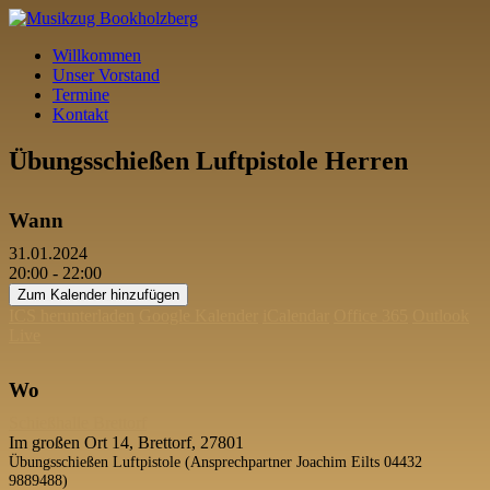
Willkommen
Unser Vorstand
Termine
Kontakt
Übungsschießen Luftpistole Herren
Wann
31.01.2024
20:00 - 22:00
Zum Kalender hinzufügen
ICS herunterladen
Google Kalender
iCalendar
Office 365
Outlook
Live
Wo
Schießhalle Brettorf
Im großen Ort 14, Brettorf, 27801
Übungsschießen Luftpistole (Ansprechpartner Joachim Eilts 04432
9889488)