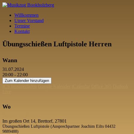
Willkommen
Unser Vorstand
Termine
Kontakt
Übungsschießen Luftpistole Herren
Wann
31.07.2024
20:00 - 22:00
Zum Kalender hinzufügen
ICS herunterladen
Google Kalender
iCalendar
Office 365
Outlook
Live
Wo
Schießhalle Brettorf
Im großen Ort 14, Brettorf, 27801
Übungsschießen Luftpistole (Ansprechpartner Joachim Eilts 04432
9889488)