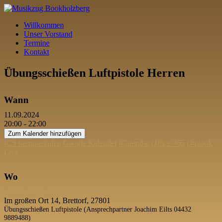
Willkommen
Unser Vorstand
Termine
Kontakt
Übungsschießen Luftpistole Herren
Wann
11.09.2024
20:00 - 22:00
Zum Kalender hinzufügen
ICS herunterladen
Google Kalender
iCalendar
Office 365
Outlook
Live
Wo
Schießhalle Brettorf
Im großen Ort 14, Brettorf, 27801
Übungsschießen Luftpistole (Ansprechpartner Joachim Eilts 04432
9889488)